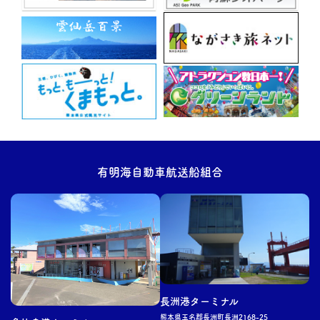
有明海自動車航送船組合
長洲
港ターミナル
熊本県玉名郡
長洲
町
長洲
2168-25