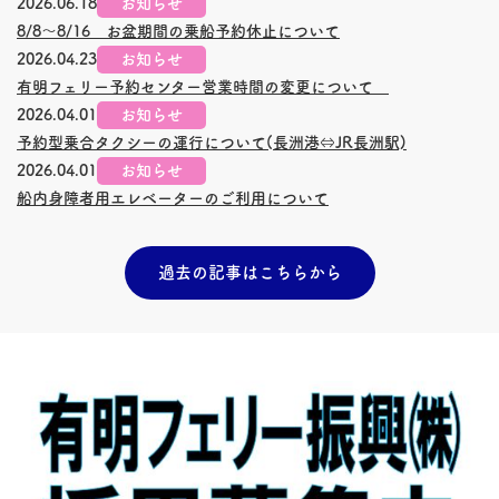
2026.06.18
お知らせ
8/8～8/16 お盆期間の乗船予約休止について
2026.04.23
お知らせ
有明フェリー予約センター営業時間の変更について
2026.04.01
お知らせ
予約型乗合タクシーの運行について(
長洲
港⇔JR
長洲
駅)
2026.04.01
お知らせ
船内身障者用エレベーターのご利用について
過去の記事はこちらから