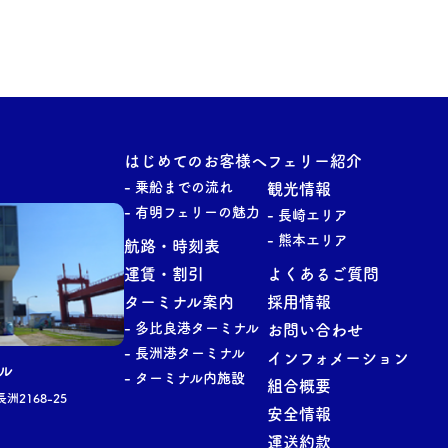
はじめてのお客様へ
フェリー紹介
乗船までの流れ
観光情報
有明フェリーの魅力
長崎エリア
熊本エリア
航路・時刻表
運賃・割引
よくあるご質問
ターミナル案内
採用情報
多比良港ターミナル
お問い合わせ
長洲
港ターミナル
インフォメーション
ル
ターミナル内施設
組合概要
長洲
2168-25
安全情報
運送約款