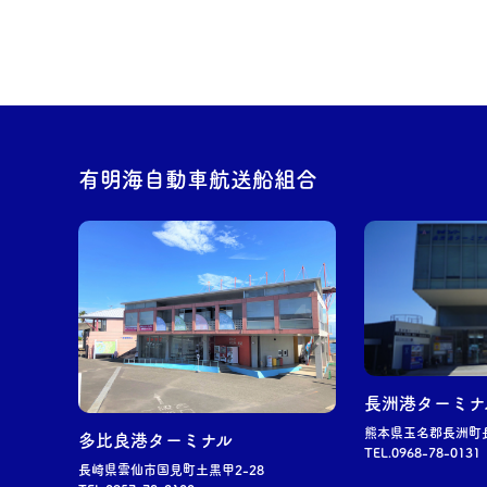
有明海自動車航送船組合
長洲
港ターミナ
熊本県玉名郡
長洲
町
多比良港ターミナル
TEL.0968-78-0131
長崎県雲仙市国見町土黒甲2-28