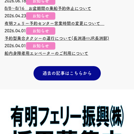
2026.06.18
お知らせ
8/8～8/16 お盆期間の乗船予約休止について
2026.04.23
お知らせ
有明フェリー予約センター営業時間の変更について
2026.04.01
お知らせ
予約型乗合タクシーの運行について(
長洲
港⇔JR
長洲
駅)
2026.04.01
お知らせ
船内身障者用エレベーターのご利用について
過去の記事はこちらから