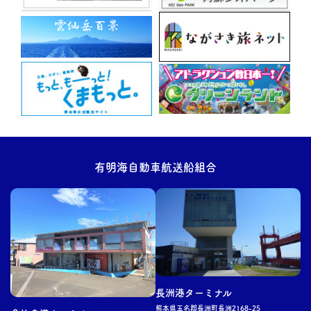
有明海自動車航送船組合
長洲
港ターミナル
熊本県玉名郡
長洲
町
長洲
2168-25