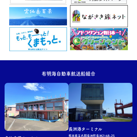
有明海自動車航送船組合
長洲
港ターミナル
熊本県玉名郡
長洲
町
長洲
2168-25