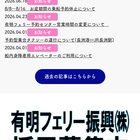
2026.06.18
お知らせ
8/8～8/16 お盆期間の乗船予約休止について
2026.04.23
お知らせ
有明フェリー予約センター営業時間の変更について
2026.04.01
お知らせ
予約型乗合タクシーの運行について(
長洲
港⇔JR
長洲
駅)
2026.04.01
お知らせ
船内身障者用エレベーターのご利用について
過去の記事はこちらから